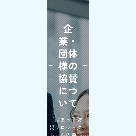
企
業・
団体
様の
協賛
につ
いて
「はまっ子防
災プロジェク
ト」を応援し