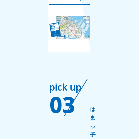
pick up
03
は
ま
っ
子