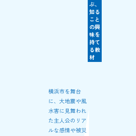
ぶ、
知る
こと
の興
味を
持て
る教
材
横浜市を舞台
に、大地震や風
水害に見舞われ
た主人公のリア
ルな感情や被災