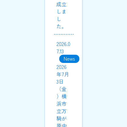
成立
しま
し
た。
2026.0
7.13
News
2026
年7月
3日
（金
）横
浜市
立万
騎が
原中