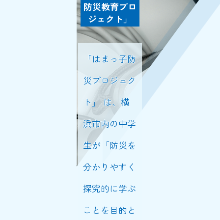
防災教育プロ
ジェクト」
「はまっ子防
災プロジェク
ト」 は、
横
浜市内の中学
生が「防災を
分かりやすく
探究的に学ぶ
ことを目的と