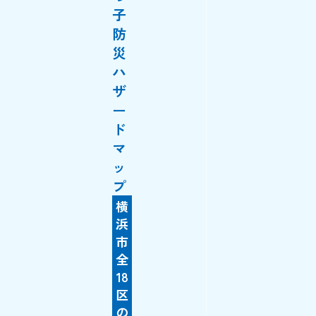
子
防
災
ハ
ザ
ー
ド
マ
ッ
プ
横
浜
市
全
18
区
の