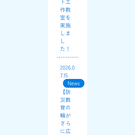
ト工
作教
室を
実施
しま
し
た！
2026.0
7.15
News
【防
災教
育の
輪が
さら
に広