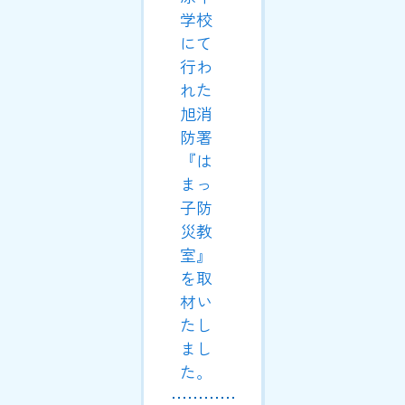
学校
にて
行わ
れた
旭消
防署
『は
まっ
子防
災教
室』
を取
材い
たし
まし
た。