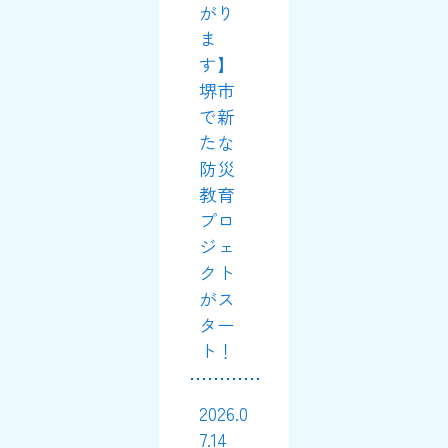
がり
ま
す】
堺市
で新
たな
防災
教育
プロ
ジェ
クト
がス
ター
ト！
2026.0
7.14