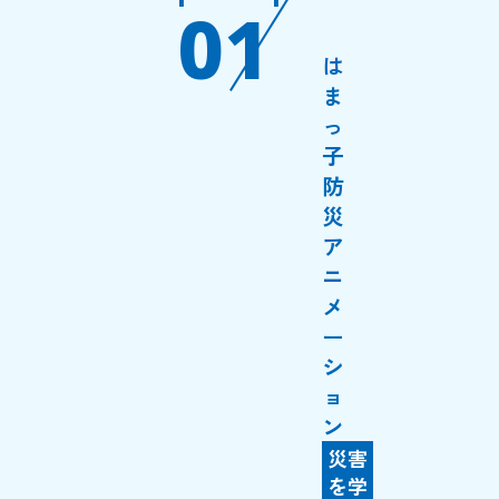
01
は
ま
っ
子
防
災
ア
ニ
メ
ー
シ
ョ
ン
災害
を学