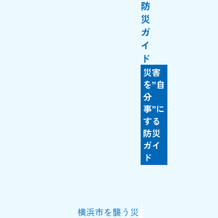
防
災
ガ
イ
ド
災害
を”自
分
事”に
する
防災
ガイ
ド
横浜市を襲う災