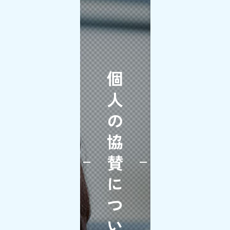
個
人
の
協
賛
に
つ
い