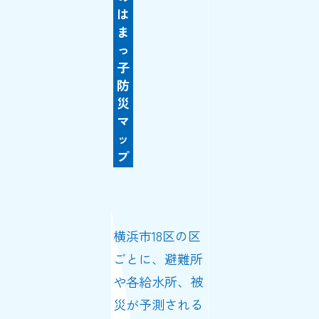
は
ま
っ
子
防
災
マ
ッ
プ
横浜市18区の区
ごとに、避難所
や各給水所、被
災が予測される