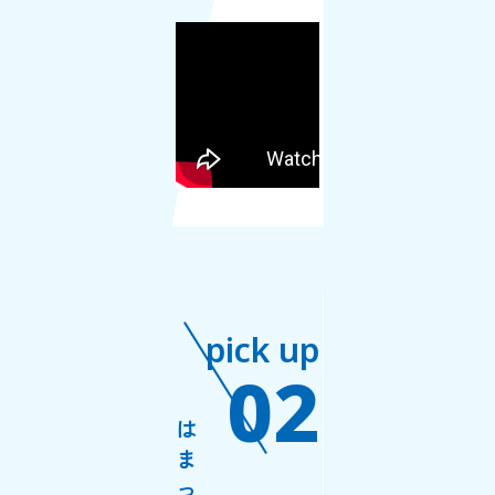
pick up
02
は
ま
っ