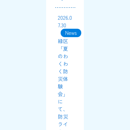
2026.0
7.30
News
緑区
「夏
のわ
くわ
く防
災体
験
会」
に
て、
防災
ライ