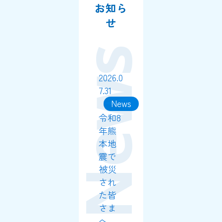
お知ら
せ
News
2026.0
7.31
News
令和8
年熊
本地
震で
被災
され
た皆
さま
へ