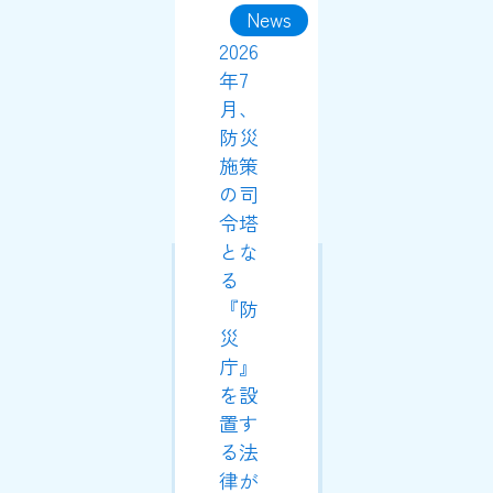
News
2026
年7
月、
防災
施策
の司
令塔
とな
る
『防
災
庁』
を設
置す
る法
律が