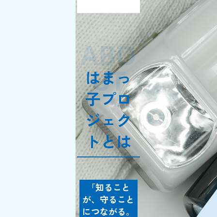
ABO
UT
はまっ
子プロ
ジェク
トとは
「知ること
が、守ること
につながる。