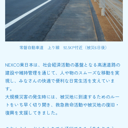
常磐自動車道 上り線 92.5KP付近（被災6日後）
NEXCO東日本は、社会経済活動の基盤となる高速道路の
建設や維持管理を通じて、人や物のスムーズな移動を実
現し、みなさんの快適で便利な日常生活を支えていま
す。
大規模災害の発生時には、被災地に到達するためのルー
トをいち早く切り開き、救急救命活動や被災地の復旧・
復興を支援してきました。