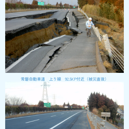
常磐自動車道 上り線 92.5KP付近（被災直後）