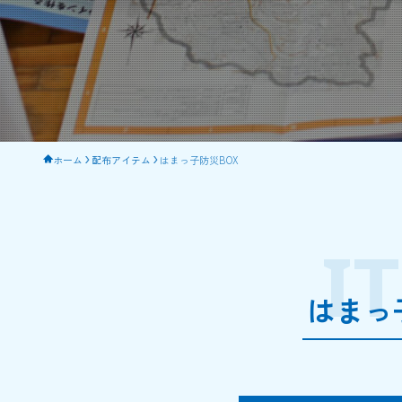
ホーム
配布アイテム
はまっ子防災BOX
I
はまっ