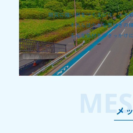
防災に強い街をつくるには、人々
それらは小さな気付きの
そんな気付きのきっかけ
MES
メ