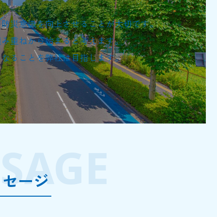
の防災意識を向上させることが大切です。
積み重ねから始まると考えます。
になることを弊社は目指します。
SAGE
ッセージ