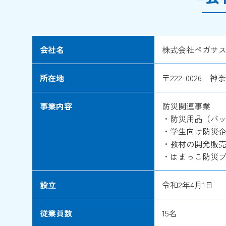
会社名
株式会社ペガサ
所在地
〒222-0026 
事業内容
防災関連事業
・防災用品（バ
・学生向け防災
・教材の開発販
・はまっこ防災
設立
令和2年4月1日
従業員数
15名