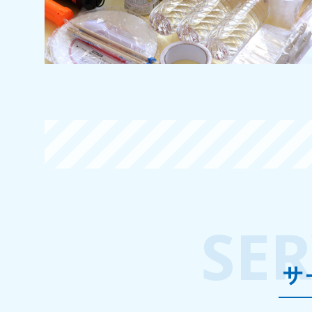
SER
サ