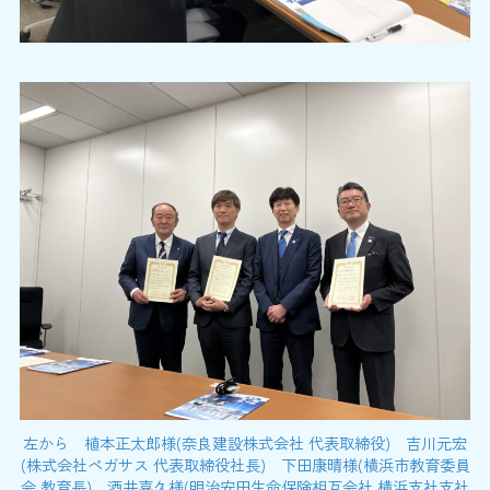
左から 植本正太郎様(奈良建設株式会社 代表取締役) 吉川元宏
(株式会社ペガサス 代表取締役社長) 下田康晴様(横浜市教育委員
会 教育長) 酒井喜久様(明治安田生命保険相互会社 横浜支社支社