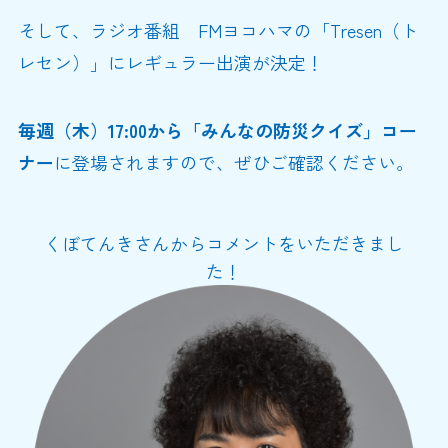
そして、ラジオ番組
FMヨコハマの「Tresen（ト
レセン）」にレギュラー出演が決定！
毎週（木）17:00から「みんなの防災クイズ」コー
ナー
に登場されますので、ぜひご確認ください。
くぼてんきさんからコメントをいただきまし
た！