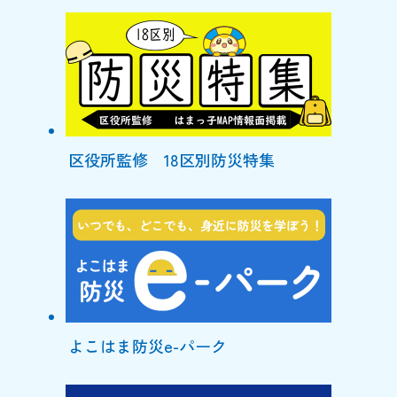
区役所監修 18区別防災特集
よこはま防災e-パーク