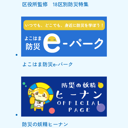
区役所監修 18区別防災特集
よこはま防災e-パーク
防災の妖精ヒーナン