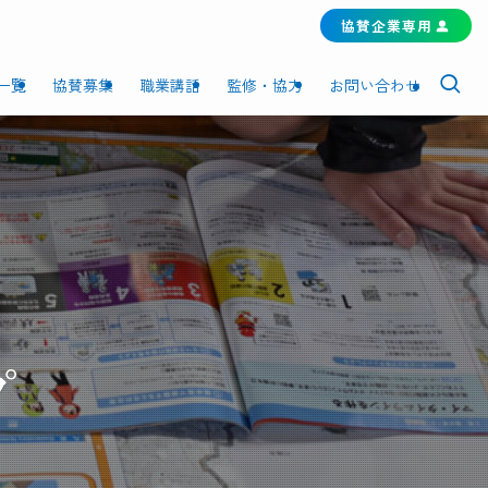
協賛企業専用
一覧
協賛募集
職業講話
監修・協力
お問い合わせ
プ