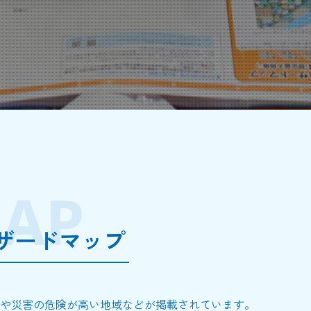
AP
ザードマップ
所や災害の危険が高い地域などが掲載されています。