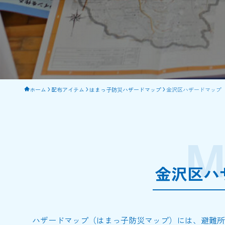
ホーム
配布アイテム
はまっ子防災ハザードマップ
金沢区ハザードマップ
M
金沢区ハ
ハザードマップ（はまっ子防災マップ）には、避難