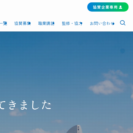
協賛企業専用
一覧
協賛募集
職業講話
監修・協力
お問い合わせ
てきました