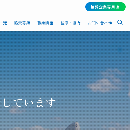
協賛企業専用
一覧
協賛募集
職業講話
監修・協力
お問い合わせ
介しています