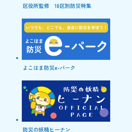
区役所監修 18区別防災特集
よこはま防災e-パーク
防災の妖精ヒーナン