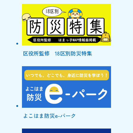
区役所監修 18区別防災特集
よこはま防災e-パーク