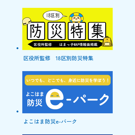
区役所監修 18区別防災特集
よこはま防災e-パーク