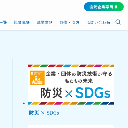
協賛企業専用
一覧
協賛募集
職業講話
監修・協力
お問い合わせ
防災 × SDGs