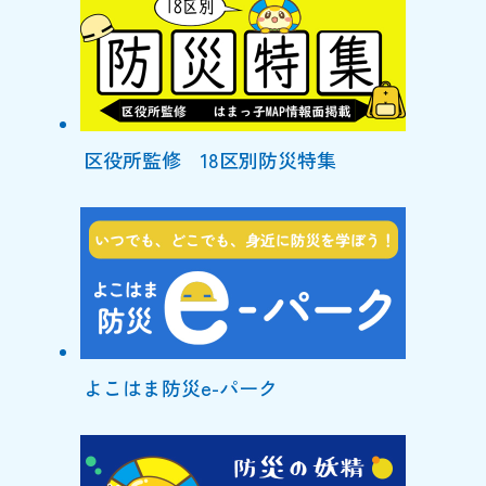
区役所監修 18区別防災特集
よこはま防災e-パーク