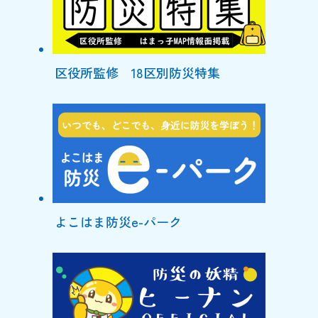
区役所監修 18区別防災特集
よこはま防災e-パーク