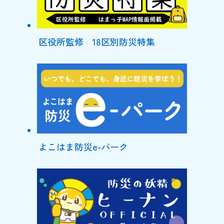
区役所監修 18区別防災特集
よこはま防災e-パーク