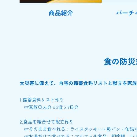
商品紹介
バーチ
食の防災
大災害に備えて、自宅の備蓄食料リストと献立を家族
1.備蓄食料リスト作り
☞家族〇人分ｘ3食ｘ7日分
2.食品を組合せて献立作り
☞そのまま食べれる：ライスクッキー・乾パン・缶詰
☞お湯だけで食べれる：アルファ化食品、即席麺、レ