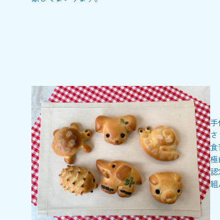
手
さ
食
極
認
組