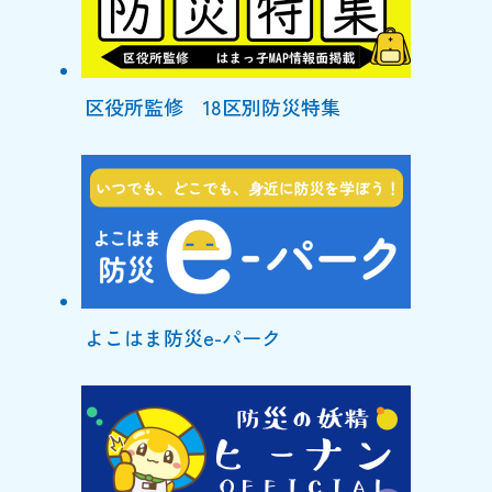
区役所監修 18区別防災特集
よこはま防災e-パーク