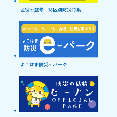
区役所監修 18区別防災特集
よこはま防災e-パーク