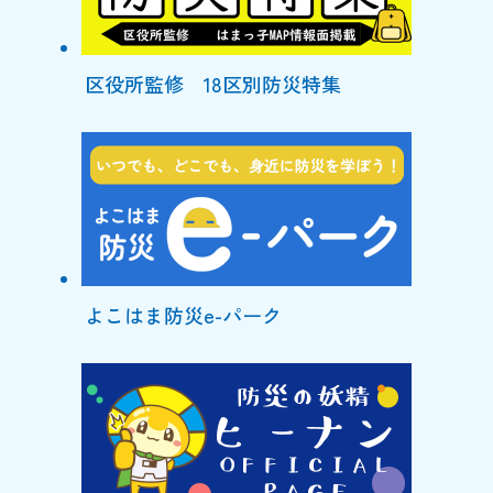
区役所監修 18区別防災特集
よこはま防災e-パーク