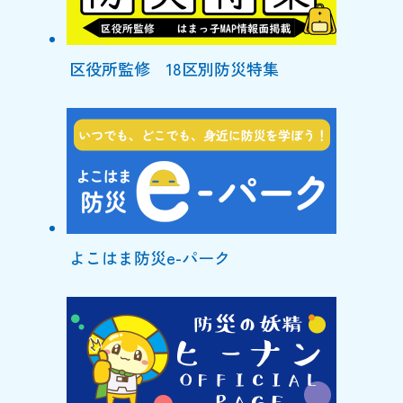
区役所監修 18区別防災特集
よこはま防災e-パーク