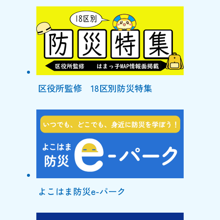
区役所監修 18区別防災特集
よこはま防災e-パーク