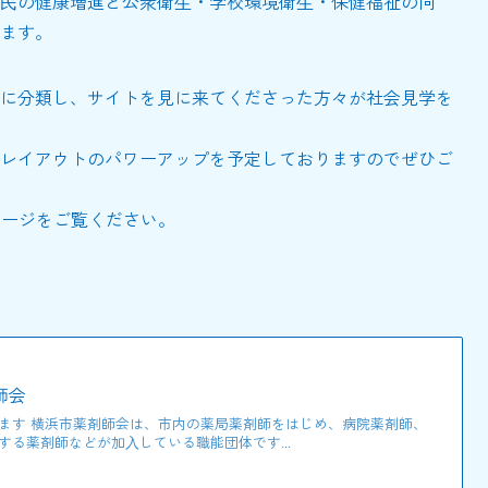
⺠の健康増進と公衆衛⽣・学校環境衛⽣・保健福祉の向
ます。
に分類し、サイトを見に来てくださった方々が社会見学を
レイアウトのパワーアップを予定しておりますのでぜひご
ページをご覧ください。
師会
ます 横浜市薬剤師会は、市内の薬局薬剤師をはじめ、病院薬剤師、
る薬剤師などが加⼊している職能団体です...