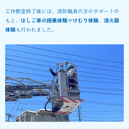
工作教室終了後には、消防職員の方のサポートの
もと、
はしご車の搭乗体験
や
けむり体験
、
消火器
体験
も行われました。