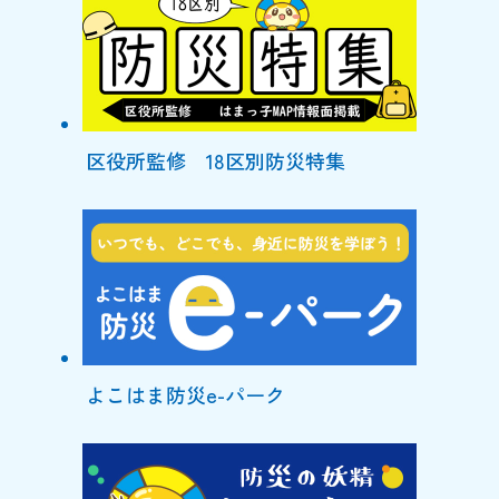
区役所監修 18区別防災特集
よこはま防災e-パーク