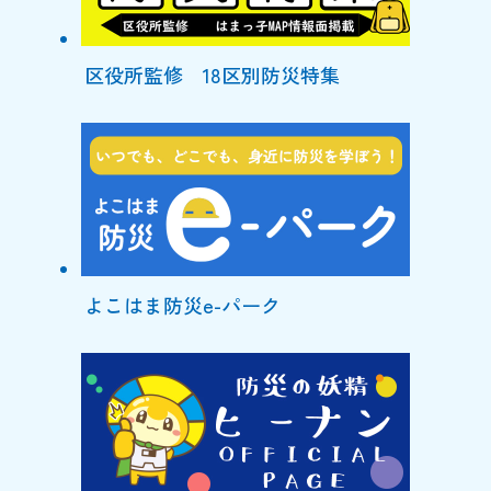
区役所監修 18区別防災特集
よこはま防災e-パーク