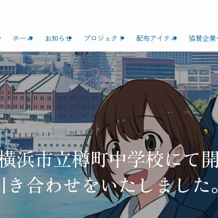
ホーム
お知らせ
プロジェクト
配布アイテム
協賛企業
木）横浜市立樽町中学校に
引き合わせをいたしました