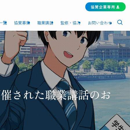
協賛企業専用
一覧
協賛募集
職業講話
監修・協力
お問い合わせ
て開催された職業講話のお
。