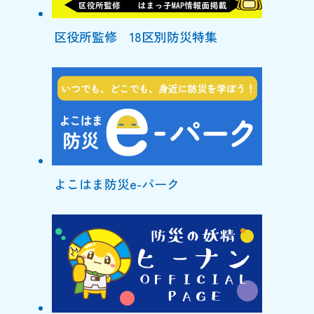
区役所監修 18区別防災特集
よこはま防災e-パーク