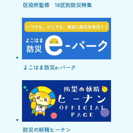
区役所監修 18区別防災特集
よこはま防災e-パーク
防災の妖精ヒーナン