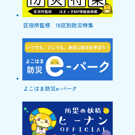
区役所監修 18区別防災特集
よこはま防災e-パーク