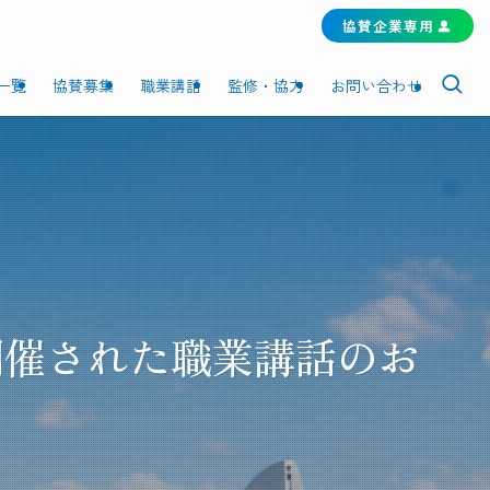
協賛企業専用
一覧
協賛募集
職業講話
監修・協力
お問い合わせ
て開催された職業講話のお
。