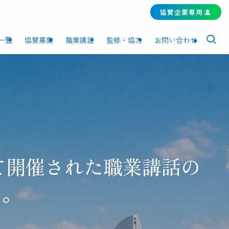
協賛企業専用
一覧
協賛募集
職業講話
監修・協力
お問い合わせ
にて開催された職業講話の
た。