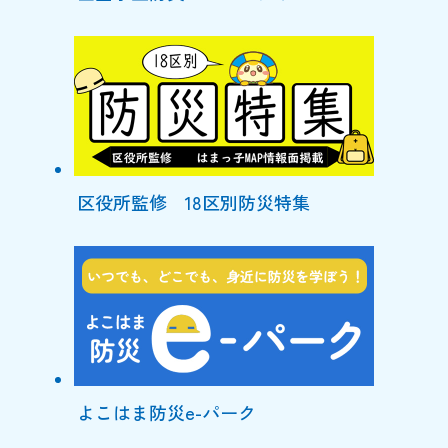
区役所監修 18区別防災特集
よこはま防災e-パーク