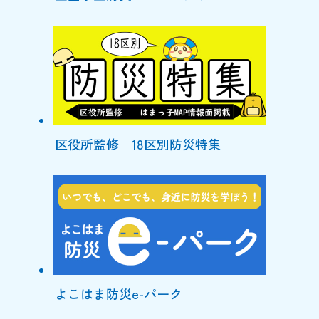
区役所監修 18区別防災特集
よこはま防災e-パーク