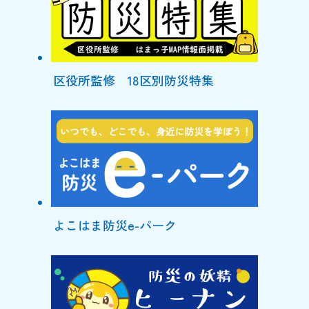
区役所監修 18区別防災特集
よこはま防災e-パーク