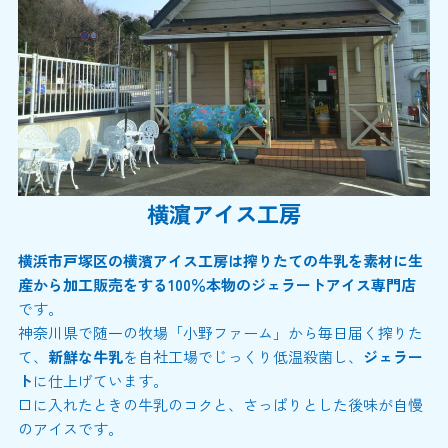
横濵アイス工房
横浜市戸塚区の横濱アイス工房は搾りたての牛乳を素材に生
産から加工販売をする100％本物のジェラートアイス専門店
です。
神奈川県で随一の牧場「小野ファーム」から毎日届く搾りた
て、
新鮮な牛乳
を自社工場でじっくり低温殺菌し、
ジェラー
ト
に仕上げています。
口に入れたときの牛乳のコクと、さっぱりとした後味が自慢
のアイスです。