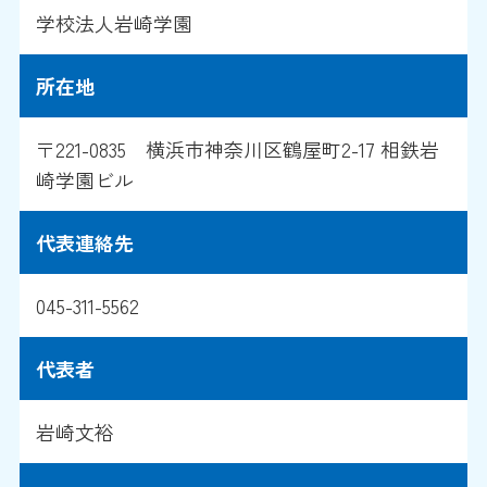
学校法人岩崎学園
所在地
〒221-0835 横浜市神奈川区鶴屋町2-17 相鉄岩
崎学園ビル
代表連絡先
045-311-5562
代表者
岩崎文裕