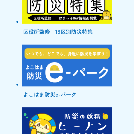
区役所監修 18区別防災特集
よこはま防災e-パーク