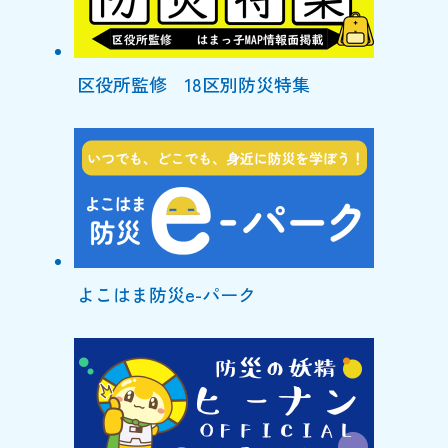
区役所監修 18区別防災特集
よこはま防災e-パーク