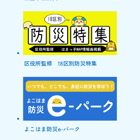
区役所監修 18区別防災特集
よこはま防災e-パーク