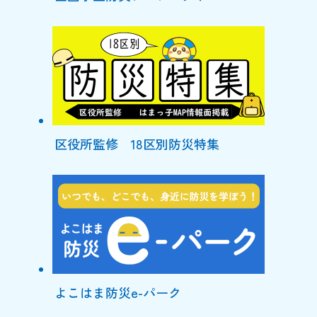
区役所監修 18区別防災特集
よこはま防災e-パーク