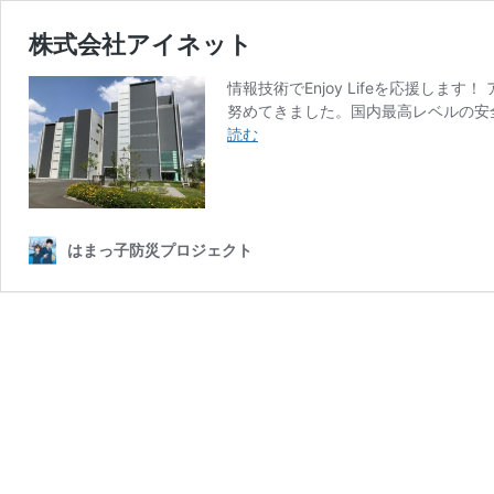
株式会社アイネット
情報技術でEnjoy Lifeを応援し
努めてきました。国内最高レベルの安
株
読む
式
会
社
ア
イ
はまっ子防災プロジェクト
ネ
ッ
ト