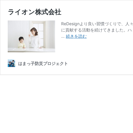
ライオン株式会社
ReDesignより良い習慣づくりで
に貢献する活動を続けてきました。ハ
ラ
…
続きを読む
イ
オ
ン
株
はまっ子防災プロジェクト
式
会
社